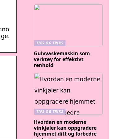
r.no
rge.
TIPS OG TRIKS
Gulvvaskemaskin som
verktøy for effektivt
renhold
TIPS OG TRIKS
Hvordan en moderne
vinkjøler kan oppgradere
hjemmet ditt og forbedre