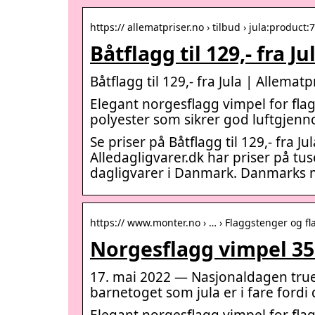
https:// allematpriser.no › tilbud › jula:product
Båtflagg til 129,- fra J
Båtflagg til 129,- fra Jula | Allematp
Elegant norgesflagg vimpel for fla
polyester som sikrer god luftgjenn
Se priser på Båtflagg til 129,- fra
Alledagligvarer.dk har priser på tus
dagligvarer i Danmark. Danmarks me
https:// www.monter.no › … › Flaggstenger og fl
Norgesflagg vimpel 35
17. mai 2022 — Nasjonaldagen trues
barnetoget som jula er i fare fordi 
Elegant norgesflagg vimpel for fla