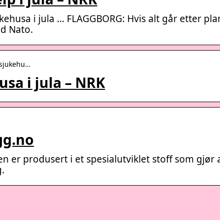
kehusa i jula … FLAGGBORG: Hvis alt går etter pla
ed Nato.
-sjukehu…
sa i jula – NRK
gg.no
en er produsert i et spesialutviklet stoff som gjør 
.