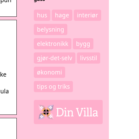
hus
hage
interiør
belysning
elektronikk
bygg
gjør-det-selv
livsstil
økonomi
eke
tips og triks
jula