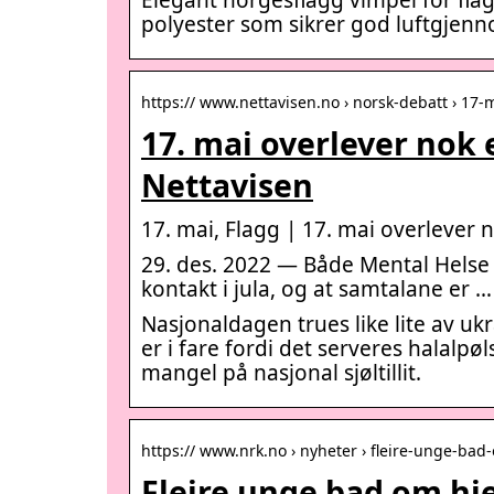
polyester som sikrer god luftgjenn
https:// www.nettavisen.no › norsk-debatt › 17-
17. mai overlever nok e
Nettavisen
17. mai, Flagg | 17. mai overlever n
29. des. 2022 — Både Mental Helse
kontakt i jula, og at samtalane er 
Nasjonaldagen trues like lite av u
er i fare fordi det serveres halalp
mangel på nasjonal sjøltillit.
https:// www.nrk.no › nyheter › fleire-unge-bad
Fleire unge bad om hje