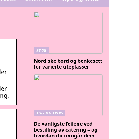
BYGG
Nordiske bord og benkesett
for varierte uteplasser
ler
ler
ing.
TIPS OG TRIKS
De vanligste feilene ved
bestilling av catering – og
hvordan du unngår dem