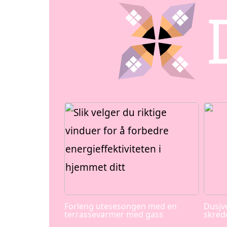
Forleng utesesongen med en
Dusjv
terrassevarmer med gass
skred