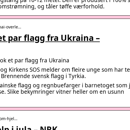
omstrømning, og tåler tøffe værforhold.
mai-overle…
t par flagg fra Ukraina –
ok et par flagg fra Ukraina
 og Kirkens SOS melder om fleire unge som har t
… Brennende svensk flagg i Tyrkia.
krainske flagg og regnbuefarger i barnetoget som 
ølse. Slike bekymringer vitner heller om en usunn
-om-hjel…
lp i jula – NRK