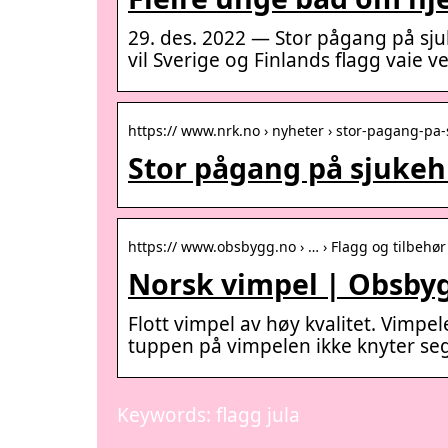
29. des. 2022 — Stor pågang på sju
vil Sverige og Finlands flagg vaie v
https:// www.nrk.no › nyheter › stor-pagang-pa
Stor pågang på sjukehu
https:// www.obsbygg.no › … › Flagg og tilbehør
Norsk vimpel | Obsby
Flott vimpel av høy kvalitet. Vimpel
tuppen på vimpelen ikke knyter seg
Keywords: flagg jula