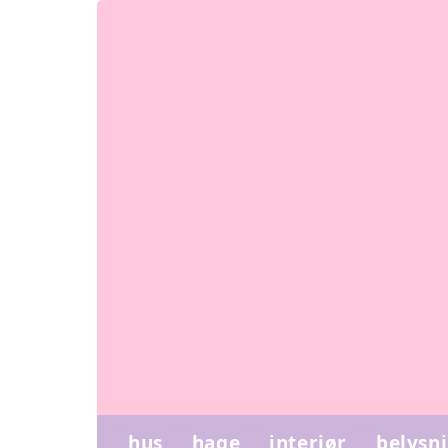
hus
hage
interiør
belysn