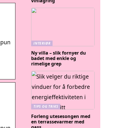
vinlagring
spun
INTERIØR
Ny villa – slik fornyer du
badet med enkle og
rimelige grep
TIPS OG TRIKS
Forleng utesesongen med
en terrassevarmer med
gass
spun