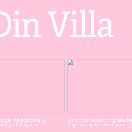
egger og dusjdører –
En moderne campingferie ka
dersydd eleganse
deg samme komfort som h