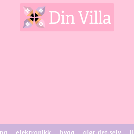
ing
elektronikk
bygg
gjør-det-selv
l