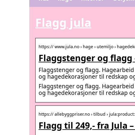
Flagg jula
https:// www.jula.no › hage › utemiljo › hagede
Flaggstenger og flagg 
Flaggstenger og flagg. Hagearbeid e
og hagedekorasjoner til redskap og
Flaggstenger og flagg. Hagearbeid e
og hagedekorasjoner til redskap og
https:// allebyggpriser.no › tilbud › jula:produc
Flagg til 249,- fra Jula