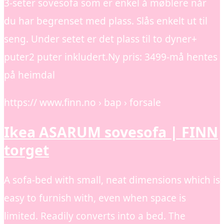
3-seter sovesofa som er enkel å møblere når
du har begrenset med plass. Slås enkelt ut til
seng. Under setet er det plass til to dyner+
puter2 puter inkludert.Ny pris: 3499-må hentes
på heimdal
https:// www.finn.no › bap › forsale
Ikea ASARUM sovesofa | FINN
torget
A sofa-bed with small, neat dimensions which is
easy to furnish with, even when space is
limited. Readily converts into a bed. The