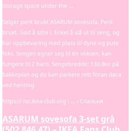
storage space under the …
Selger pent brukt ASARUM sovesofa. Pent
brukt. God å sitte i. Enkel å slå ut til seng, og
har oppbevaring med plass til dyne og pute
feks. Sengen egner seg til én voksen, kan
fungere til 2 barn. Sengebredde: 130.Bor på
bakkeplan og du kan parkere rett foran døra
ved henting.
https:// no.ikea-club.org › … › Спальня
ASARUM sovesofa 3-set grå
(502.846.47) – IKEA Fans Club