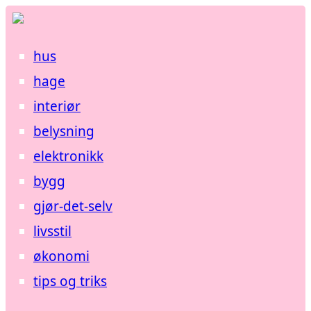
hus
hage
interiør
belysning
elektronikk
bygg
gjør-det-selv
livsstil
økonomi
tips og triks