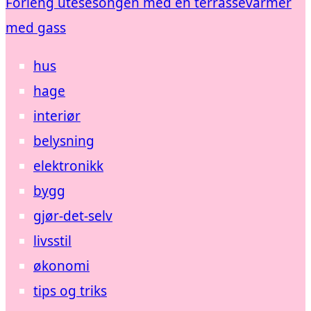
Forleng utesesongen med en terrassevarmer
med gass
hus
hage
interiør
belysning
elektronikk
bygg
gjør-det-selv
livsstil
økonomi
tips og triks