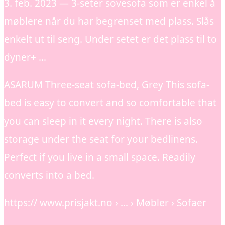
3. feb. 2023 — 3-seter sovesofa som er enkel å
møblere når du har begrenset med plass. Slås
enkelt ut til seng. Under setet er det plass til to
dyner+ …
ASARUM Three-seat sofa-bed, Grey This sofa-
bed is easy to convert and so comfortable that
you can sleep in it every night. There is also
storage under the seat for your bedlinens.
Perfect if you live in a small space. Readily
converts into a bed.
https:// www.prisjakt.no › … › Møbler › Sofaer