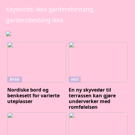
Keywords: ikea garderobestang,
garderobestang ikea
BYGG
HUS
Nordiske bord og
En ny skyvedør til
benkesett for varierte
terrassen kan gjøre
uteplasser
underverker med
romfølelsen