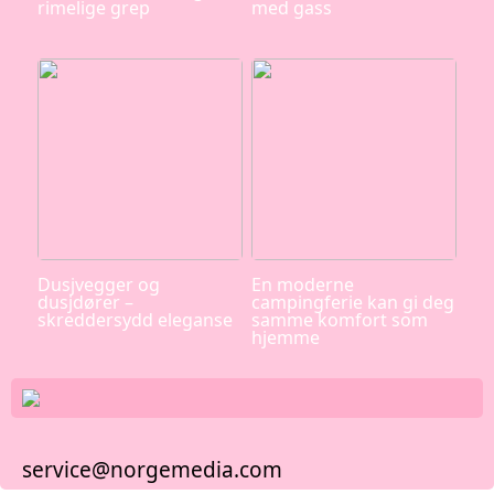
rimelige grep
med gass
Dusjvegger og
En moderne
dusjdører –
campingferie kan gi deg
skreddersydd eleganse
samme komfort som
hjemme
service@norgemedia.com