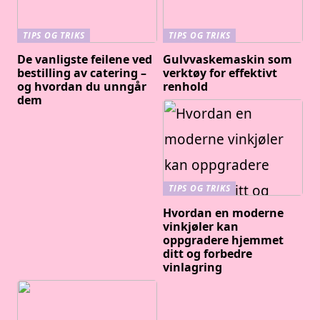
TIPS OG TRIKS
TIPS OG TRIKS
De vanligste feilene ved
Gulvvaskemaskin som
bestilling av catering –
verktøy for effektivt
og hvordan du unngår
renhold
dem
TIPS OG TRIKS
Hvordan en moderne
vinkjøler kan
oppgradere hjemmet
ditt og forbedre
vinlagring