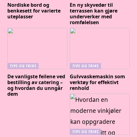
Nordiske bord og
En ny skyvedør til
benkesett for varierte
terrassen kan gjøre
uteplasser
underverker med
romfølelsen
TIPS OG TRIKS
TIPS OG TRIKS
De vanligste feilene ved
Gulvvaskemaskin som
bestilling av catering –
verktøy for effektivt
og hvordan du unngår
renhold
dem
TIPS OG TRIKS