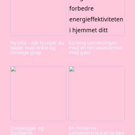
Ny villa – slik fornyer du
Forleng utesesongen
badet med enkle og
med en terrassevarmer
rimelige grep
med gass
Dusjvegger og
En moderne
dusjdører –
campingferie kan gi deg