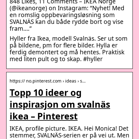
848 Likes, 11 Comments – IKEA Norge
(@ikeanorge) on Instagram: “Nyhet! Med
en romslig oppbevaringsløsning som
SVALNÄS kan du både rydde bort og vise
fram.…”
Hyller fra Ikea, modell Svalnäs. Ser ut som
på bildene, pm for flere bilder. Hylla er
ferdig demontert og må hentes. Praktisk
med liten pult og to skap. #hyller
https:// no.pinterest.com › ideas › s…
Topp 10 ideer og
inspirasjon om svalnäs
ikea – Pinterest
IKEA, profile picture. IKEA. Hei Monica! Det
stemmer, SVALNÄS-serien er på vei ut. Men