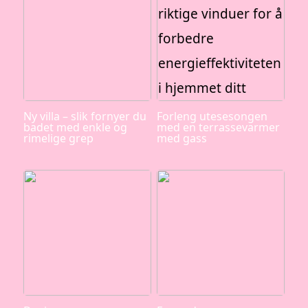
Ny villa – slik fornyer du
Forleng utesesongen
badet med enkle og
med en terrassevarmer
rimelige grep
med gass