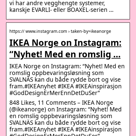
vi har andre vegghengte systemer,
kanskje EVARLI- eller BOAXEL-serien …
https:// www.instagram.com › taken-by=ikeanorge
IKEA Norge on Instagram:
“Nyhet! Med en romslig …
IKEA Norge on Instagram: “Nyhet! Med en
romslig oppbevaringsløsning som
SVALNÄS kan du både rydde bort og vise
fram.#IKEAnyhet #IKEA #IKEAinspirasjon
#GodDesignErMerEnnDetDuSer”
848 Likes, 11 Comments – IKEA Norge
(@ikeanorge) on Instagram: “Nyhet! Med
en romslig oppbevaringsløsning som
SVALNÄS kan du både rydde bort og vise
fram.#IKEAnyhet #IKEA #IKEAinspirasjon