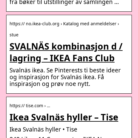
fra bøker til utstillinger av samlingen …
https:// no.ikea-club.org › Katalog med anmeldelser ›
stue
SVALNÄS kombinasjon d /
lagring – IKEA Fans Club
Svalnäs ikea. Se Pinterests ti beste ideer
og inspirasjon for Svalnäs ikea. Få
inspirasjon og prøv noe nytt.
https:// tise.com › …
Ikea Svalnäs hyller – Tise
Ikea Svalnäs hyller • Tise