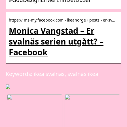
#GodDesignErMerEnnDetDuSer”
https:// ms-my.facebook.com › ikeanorge › posts › er-sv…
Monica Vangstad – Er
svalnäs serien utgått? –
Facebook
Keywords: ikea svalnäs, svalnäs ikea