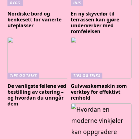
BYGG
HUS
Nordiske bord og
En ny skyvedør til
benkesett for varierte
terrassen kan gjøre
uteplasser
underverker med
romfølelsen
TIPS OG TRIKS
TIPS OG TRIKS
De vanligste feilene ved
Gulvvaskemaskin som
bestilling av catering –
verktøy for effektivt
og hvordan du unngår
renhold
dem