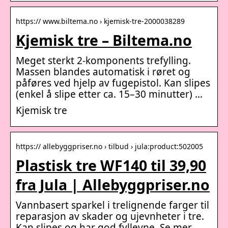
https:// www.biltema.no › kjemisk-tre-2000038289
Kjemisk tre – Biltema.no
Meget sterkt 2-komponents trefylling.
Massen blandes automatisk i røret og
påføres ved hjelp av fugepistol. Kan slipes
(enkel å slipe etter ca. 15–30 minutter) …
Kjemisk tre
https:// allebyggpriser.no › tilbud › jula:product:502005
Plastisk tre WF140 til 39,90
fra Jula | Allebyggpriser.no
Vannbasert sparkel i trelignende farger til
reparasjon av skader og ujevnheter i tre.
Kan slipes og har god fyllevne. Se mer.