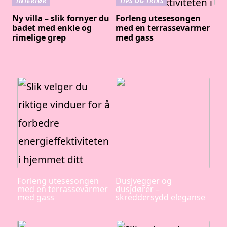
INTERIØR
TIPS OG TRIKS
Ny villa – slik fornyer du
Forleng utesesongen
badet med enkle og
med en terrassevarmer
rimelige grep
med gass
Forleng utesesongen
Dusjvegger og
med en terrassevarmer
dusjdører –
med gass
skreddersydd eleganse