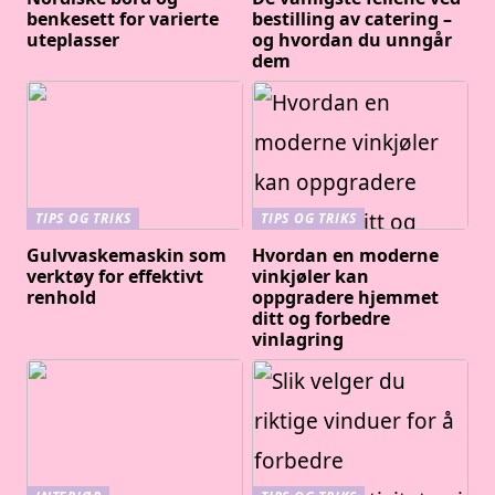
benkesett for varierte
bestilling av catering –
uteplasser
og hvordan du unngår
dem
TIPS OG TRIKS
TIPS OG TRIKS
Gulvvaskemaskin som
Hvordan en moderne
verktøy for effektivt
vinkjøler kan
renhold
oppgradere hjemmet
ditt og forbedre
vinlagring