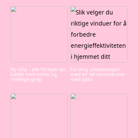
Ny villa – slik fornyer du
Forleng utesesongen
badet med enkle og
med en terrassevarmer
rimelige grep
med gass