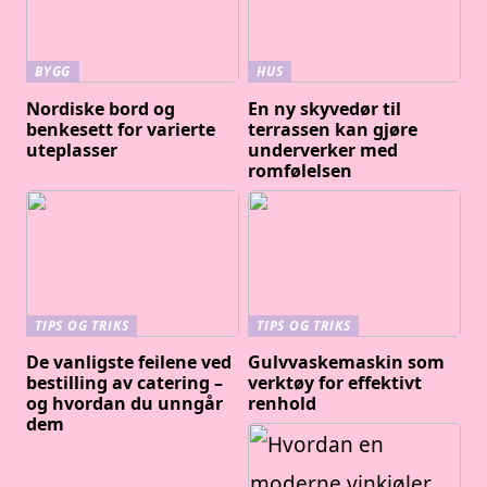
BYGG
HUS
Nordiske bord og
En ny skyvedør til
benkesett for varierte
terrassen kan gjøre
uteplasser
underverker med
romfølelsen
TIPS OG TRIKS
TIPS OG TRIKS
De vanligste feilene ved
Gulvvaskemaskin som
bestilling av catering –
verktøy for effektivt
og hvordan du unngår
renhold
dem