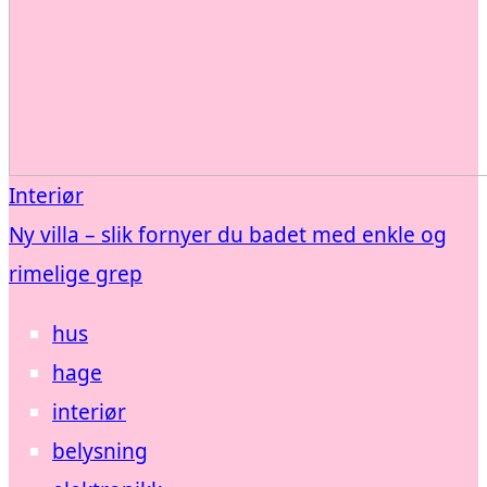
Interiør
Ny villa – slik fornyer du badet med enkle og
rimelige grep
hus
hage
interiør
belysning