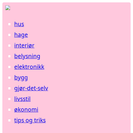
hus
hage
interiør
belysning
elektronikk
bygg
gjør-det-selv
livsstil
økonomi
tips og triks