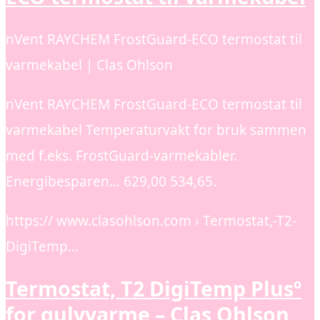
nVent RAYCHEM FrostGuard-ECO termostat til
varmekabel | Clas Ohlson
nVent RAYCHEM FrostGuard-ECO termostat til
varmekabel Temperaturvakt for bruk sammen
med f.eks. FrostGuard-varmekabler.
Energibesparen… 629,00 534,65.
https:// www.clasohlson.com › Termostat,-T2-
DigiTemp…
Termostat, T2 DigiTemp Plusº
for gulvvarme – Clas Ohlson