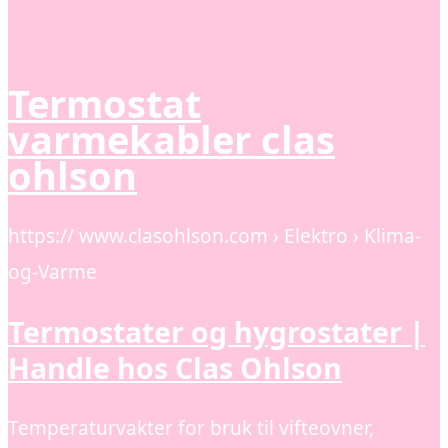
Termostat
varmekabler clas
ohlson
https:// www.clasohlson.com › Elektro › Klima-
og-Varme
Termostater og hygrostater |
Handle hos Clas Ohlson
Temperaturvakter for bruk til vifteovner,