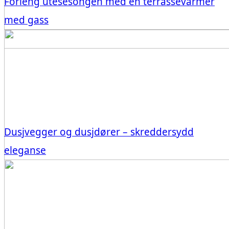
Forleng utesesongen med en terrassevarmer
med gass
Dusjvegger og dusjdører – skreddersydd
eleganse