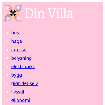
hus
hage
interiør
belysning
elektronikk
bygg
gjør-det-selv
livsstil
økonomi