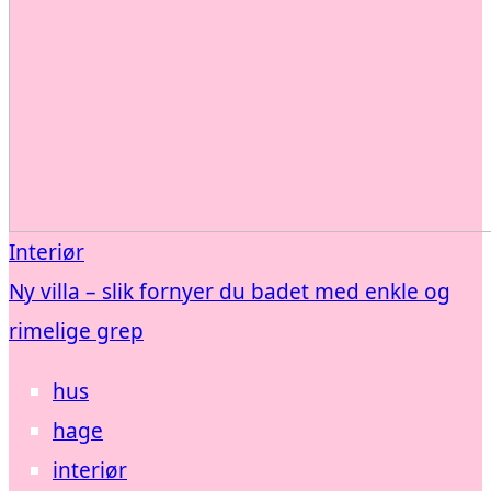
Interiør
Ny villa – slik fornyer du badet med enkle og
rimelige grep
hus
hage
interiør