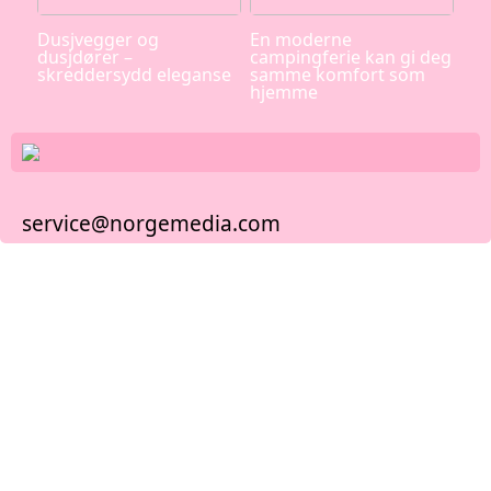
Dusjvegger og
En moderne
dusjdører –
campingferie kan gi deg
skreddersydd eleganse
samme komfort som
hjemme
service@norgemedia.com