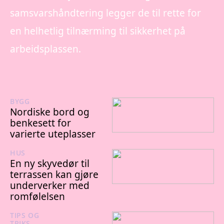
samsvarshåndtering legger de til rette for
en helhetlig tilnærming til sikkerhet på
arbeidsplassen.
BYGG
19/07/2026
Nordiske bord og
benkesett for
varierte uteplasser
HUS
19/07/2026
En ny skyvedør til
terrassen kan gjøre
underverker med
romfølelsen
TIPS OG
TRIKS
29/04/2026