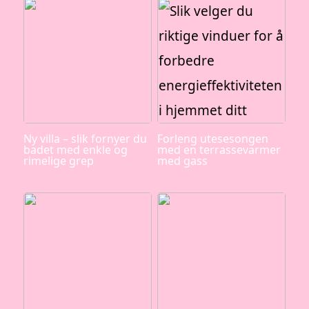
Ny villa – slik fornyer du
Forleng utesesongen
badet med enkle og
med en terrassevarmer
rimelige grep
med gass