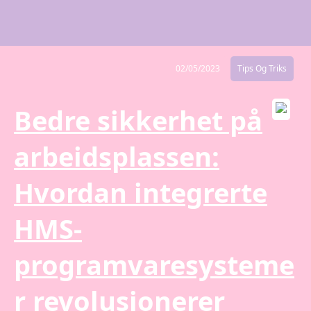
02/05/2023
Tips Og Triks
Bedre sikkerhet på
arbeidsplassen:
Hvordan integrerte
HMS-
programvaresysteme
r revolusjonerer