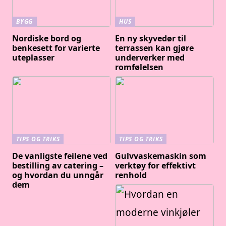
BYGG
HUS
Nordiske bord og
En ny skyvedør til
benkesett for varierte
terrassen kan gjøre
uteplasser
underverker med
romfølelsen
TIPS OG TRIKS
TIPS OG TRIKS
De vanligste feilene ved
Gulvvaskemaskin som
bestilling av catering –
verktøy for effektivt
og hvordan du unngår
renhold
dem