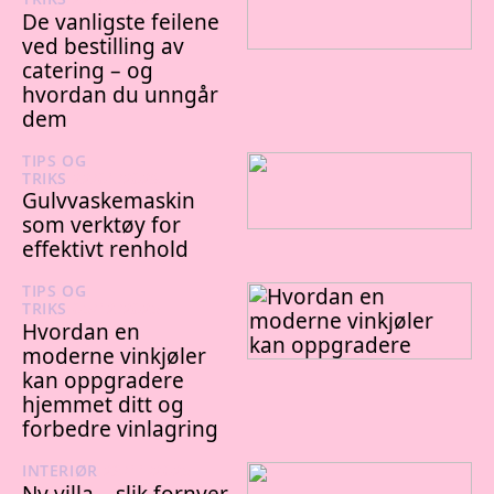
De vanligste feilene
ved bestilling av
catering – og
hvordan du unngår
dem
TIPS OG
TRIKS
22/01/2026
Gulvvaskemaskin
som verktøy for
effektivt renhold
TIPS OG
TRIKS
05/12/2025
Hvordan en
moderne vinkjøler
kan oppgradere
hjemmet ditt og
forbedre vinlagring
INTERIØR
23/11/2025