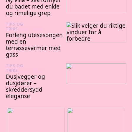
Ny villa – slik fornyer
du badet med enkle
og rimelige grep
TIPS OG
TRIKS
28/07/2025
Forleng utesesongen
med en
terrassevarmer med
gass
TIPS OG
TRIKS
22/07/2025
Dusjvegger og
dusjdører –
skreddersydd
eleganse