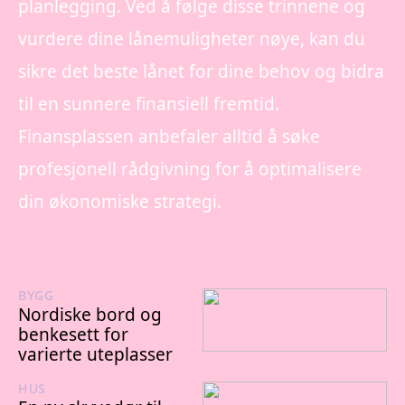
planlegging. Ved å følge disse trinnene og
vurdere dine lånemuligheter nøye, kan du
sikre det beste lånet for dine behov og bidra
til en sunnere finansiell fremtid.
Finansplassen anbefaler alltid å søke
profesjonell rådgivning for å optimalisere
din økonomiske strategi.
BYGG
19/07/2026
Nordiske bord og
benkesett for
varierte uteplasser
HUS
19/07/2026