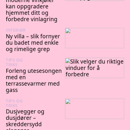
kan oppgradere
hjemmet ditt og
forbedre vinlagring
INTERIØR
23/11/2025
Ny villa – slik fornyer
du badet med enkle
og rimelige grep
TIPS OG
TRIKS
28/07/2025
Forleng utesesongen
med en
terrassevarmer med
gass
TIPS OG
TRIKS
22/07/2025
Dusjvegger og
dusjdører –
skreddersydd