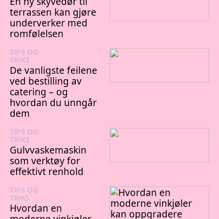
En ny skyvedør til
terrassen kan gjøre
underverker med
romfølelsen
TIPS OG
TRIKS
29/04/2026
De vanligste feilene
ved bestilling av
catering – og
hvordan du unngår
dem
TIPS OG
TRIKS
22/01/2026
Gulvvaskemaskin
som verktøy for
effektivt renhold
TIPS OG
TRIKS
05/12/2025
Hvordan en
moderne vinkjøler