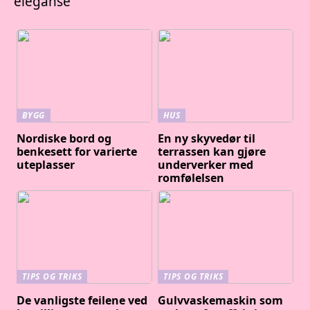
eleganse
BYGG
HUS
Nordiske bord og
En ny skyvedør til
benkesett for varierte
terrassen kan gjøre
uteplasser
underverker med
romfølelsen
TIPS OG TRIKS
TIPS OG TRIKS
De vanligste feilene ved
Gulvvaskemaskin som